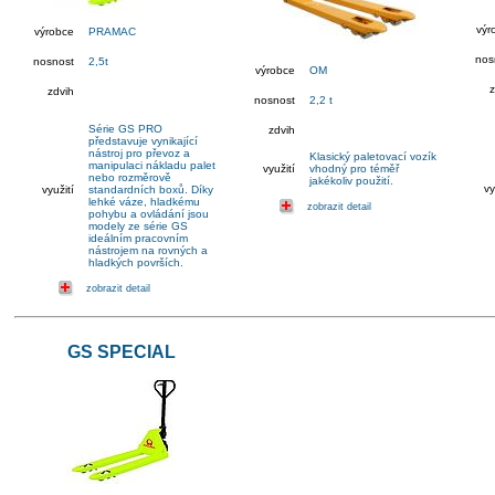
výr
výrobce
PRAMAC
nos
nosnost
2,5t
výrobce
OM
z
zdvih
nosnost
2,2 t
Série GS PRO
zdvih
představuje vynikající
nástroj pro převoz a
Klasický paletovací vozík
manipulaci nákladu palet
využití
vhodný pro téměř
nebo rozměrově
jakékoliv použití.
vy
využití
standardních boxů. Díky
lehké váze, hladkému
zobrazit detail
pohybu a ovládání jsou
modely ze série GS
ideálním pracovním
nástrojem na rovných a
hladkých površích.
zobrazit detail
GS SPECIAL