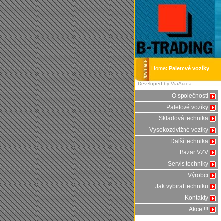
Home
:
Paletové vozíky
Developed by ViaAurea
O společnosti
Paletové vozíky
Skladová technika
Vysokozdvižné vozíky
Další technika
Bazar VZV
Servis techniky
Výrobci
Jak vybírat techniku
Kontakty
Akce !!!