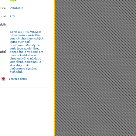
obce
PRAMAC
nost
2,5t
dvih
Série GS PREMIUM je
provedena v několika
verzích charakteristikých
jednoduchostí
používání. Modely ze
série jsou spolehlivé,
užití
bezpečné a vhodné pro
převoz křehkého a
choulostivého nákladu
jako třeba porcelánu a
skla díky nízko
uloženému systému
ovládání.
zobrazit detail