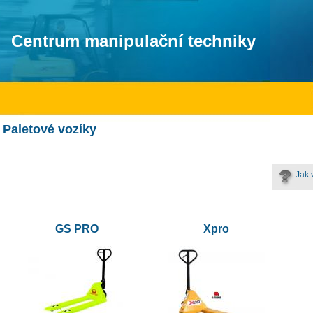
Centrum manipulační techniky
Paletové vozíky
Jak 
GS PRO
Xpro