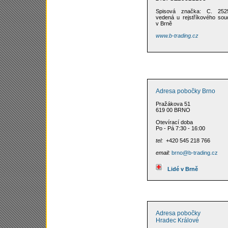
Spisová značka: C. 252
vedená u rejstříkového sou
v Brně
www.b-trading.cz
Adresa pobočky Brno
Pražákova 51
619 00 BRNO
Otevírací doba
Po - Pá 7:30 - 16:00
tel:
+420 545 218 766
email:
brno@b-trading.cz
Lidé v Brně
Adresa pobočky
Hradec Králové