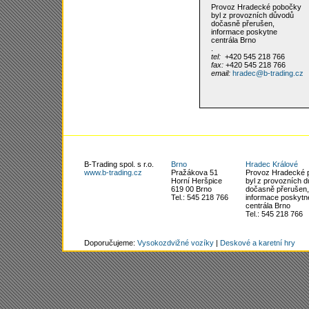
Provoz Hradecké pobočky
byl z provozních důvodů
dočasně přerušen,
informace poskytne
centrála Brno
.
tel:
+420
545 218 766
fax:
+420
545 218 766
email:
hradec@b-trading.cz
B-Trading spol. s r.o.
Brno
Hradec Králové
www.b-trading.cz
Pražákova 51
Provoz Hradecké 
Horní Heršpice
byl z provozních 
619 00 Brno
dočasně přerušen,
Tel.: 545 218 766
informace poskytn
centrála Brno
Tel.: 545 218 766
Doporučujeme:
Vysokozdvižné vozíky
|
Deskové a karetní hry