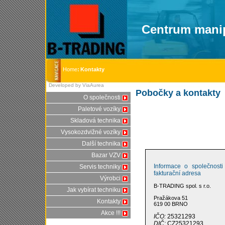
Centrum manip
Home
:
Kontakty
Developed by ViaAurea
Pobočky a kontakty
O společnosti
Paletové vozíky
Skladová technika
Vysokozdvižné vozíky
Další technika
Bazar VZV
Informace o společnosti
Servis techniky
fakturační adresa
Výrobci
B-TRADING spol. s r.o.
Jak vybírat techniku
Pražákova 51
Kontakty
619 00 BRNO
Akce !!!
IČO:
25321293
DIČ:
CZ25321293