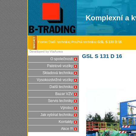
Komplexní a kv
Home
:
Další technika
:
Použitá technika
:
GSL S 131 D 16
Developed by ViaAurea
GSL S 131 D 16
O společnosti
Paletové vozíky
Skladová technika
Vysokozdvižné vozíky
Další technika
Bazar VZV
Servis techniky
Výrobci
Jak vybírat techniku
Kontakty
Akce !!!