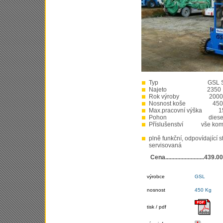
Typ GSL S 131
Najeto 2350 M
Rok výroby 2000
Nosnost koše 450 
Max.pracovní výška 
Pohon diese
Příslušenství vše kom
plně funkční, odpovídající 
servisovaná
Cena..........................439
výrobce
GSL
nosnost
450 Kg
tisk / pdf