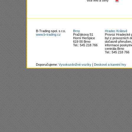
více info a ceny
B-Trading spol. s r.o.
Brno
Hradec Králové
www.b-trading.cz
Pražákova 51
Provoz Hradecké 
Horní Heršpice
byl z provozních 
619 00 Brno
dočasně přerušen,
Tel.: 545 218 766
informace poskytn
centrála Brno
Tel.: 545 218 766
Doporučujeme:
Vysokozdvižné vozíky
|
Deskové a karetní hry