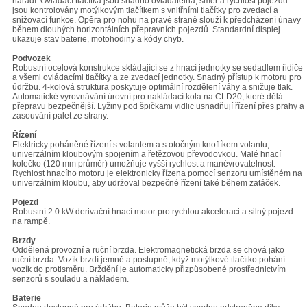
nářadí. Ovládací tlačítka jsou snadno ovládatelná, směr a rychlost pojezdu
jsou kontrolovány motýlkovým tlačítkem s vnitřními tlačítky pro zvedací a
snižovací funkce. Opěra pro nohu na pravé straně slouží k předcházení únavy
během dlouhých horizontálních přepravních pojezdů. Standardní displej
ukazuje stav baterie, motohodiny a kódy chyb.
Podvozek
Robustní ocelová konstrukce skládající se z hnací jednotky se sedadlem řidiče
a všemi ovládacími tlačítky a ze zvedací jednotky. Snadný přístup k motoru pro
údržbu. 4-kolová struktura poskytuje optimální rozdělení váhy a snižuje tlak.
Automatické vyrovnávání úrovní pro nakládací kola na CLD20, které dělá
přepravu bezpečnější. Lyžiny pod špičkami vidlic usnadňují řízení přes prahy a
zasouvání palet ze strany.
Řízení
Elektricky poháněné řízení s volantem a s otočným knoflíkem volantu,
univerzálním kloubovým spojením a řetězovou převodovkou. Malé hnací
kolečko (120 mm průměr) umožňuje vyšší rychlost a manévrovatelnost.
Rychlost hnacího motoru je elektronicky řízena pomocí senzoru umístěném na
univerzálním kloubu, aby udržoval bezpečné řízení také během zatáček.
Pojezd
Robustní 2.0 kW derivační hnací motor pro rychlou akceleraci a silný pojezd
na rampě.
Brzdy
Oddělená provozní a ruční brzda. Elektromagnetická brzda se chová jako
ruční brzda. Vozík brzdí jemně a postupně, když motýlkové tlačítko pohání
vozík do protisměru. Brždění je automaticky přizpůsobené prostřednictvím
senzorů s souladu a nákladem.
Baterie