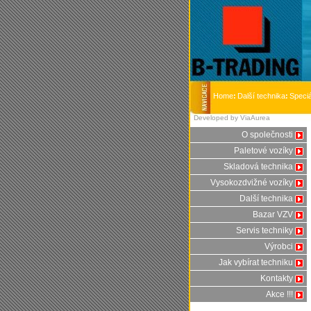
Home
:
Další technika
:
Speciá
Developed by ViaAurea
O společnosti
Paletové vozíky
Skladová technika
Vysokozdvižné vozíky
Další technika
Bazar VZV
Servis techniky
Výrobci
Jak vybírat techniku
Kontakty
Akce !!!