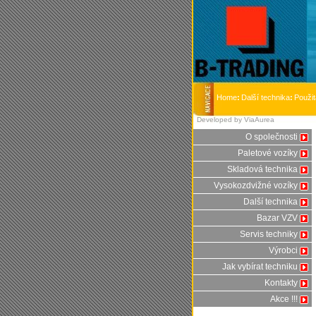
Home
:
Další technika
:
Použit
Developed by ViaAurea
O společnosti
Paletové vozíky
Skladová technika
Vysokozdvižné vozíky
Další technika
Bazar VZV
Servis techniky
Výrobci
Jak vybírat techniku
Kontakty
Akce !!!