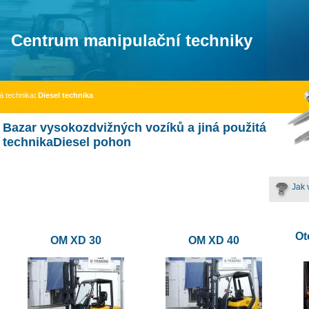
Centrum manipulační techniky
á technika
:
Diesel technika
Bazar vysokozdvižných vozíků a jiná použitá
technikaDiesel pohon
Jak 
Ot
OM XD 30
OM XD 40