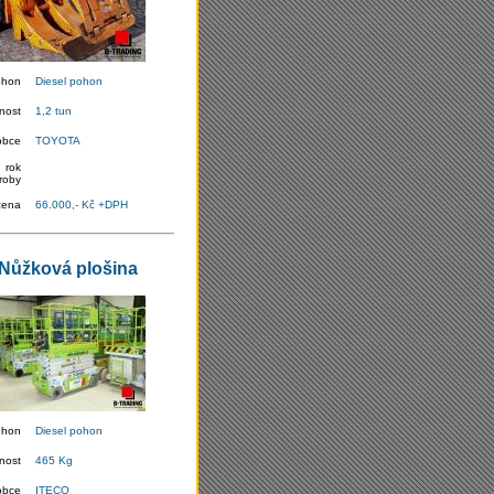
ohon
Diesel pohon
nost
1,2 tun
obce
TOYOTA
rok
roby
cena
66.000,- Kč +DPH
Nůžková plošina
ohon
Diesel pohon
nost
465 Kg
obce
ITECO