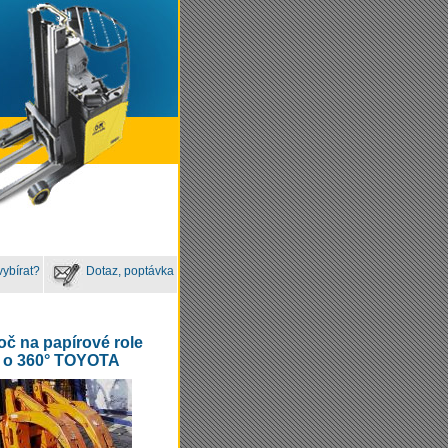
vybírat?
Dotaz, poptávka
oč na papírové role
o 360° TOYOTA