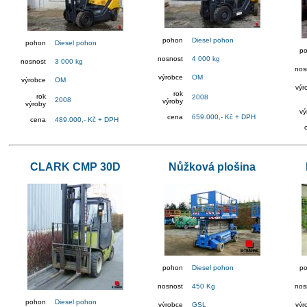
pohon
Diesel pohon
pohon
Diesel pohon
p
nosnost
4 000 kg
nosnost
3 000 kg
nos
výrobce
OM
výrobce
OM
výr
rok
rok
2008
2008
výroby
výroby
vý
cena
659.000,- Kč + DPH
cena
489.000,- Kč + DPH
CLARK CMP 30D
Nůžková plošina
pohon
Diesel pohon
p
nosnost
450 Kg
nos
pohon
Diesel pohon
výrobce
GSL
výr