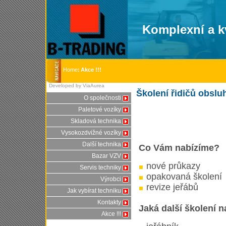
Komplexní a kv
Home
:
Akce !!!
Developed by ViaAurea
Školení řidičů obslu
O společnosti
Paletové vozíky
Skladová technika
Vysokozdvižné vozíky
Další technika
Co Vám nabízíme?
Bazar VZV
nové průkazy
Servis techniky
opakovaná školení
Výrobci
revize jeřábů
Jak vybírat techniku
Kontakty
Jaká další školení 
Akce !!!