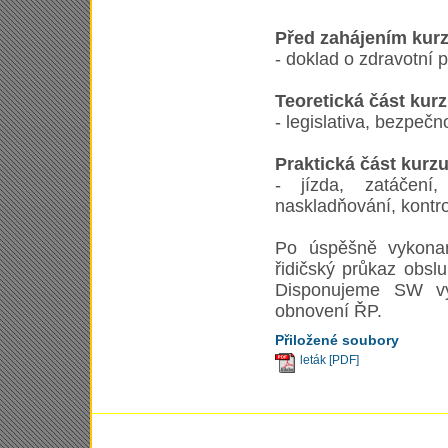
Před zahájením kurz
- doklad o zdravotní 
Teoretická část kurz
- legislativa, bezpeč
Praktická část kurzu
- jízda, zatáčení
naskladňování, kontr
Po úspěšně vykonan
řidičský průkaz obsl
Disponujeme SW vy
obnovení ŘP.
Přiložené soubory
leták [PDF]