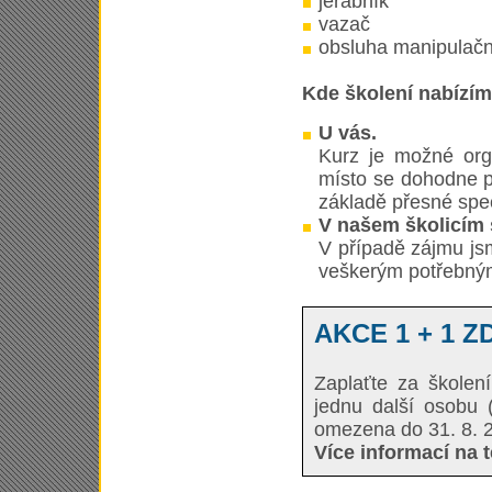
jeřábník
vazač
obsluha manipulačn
Kde školení nabízí
U vás.
Kurz je možné org
místo se dohodne 
základě přesné spec
V našem školicím 
V případě zájmu js
veškerým potřebný
AKCE 1 + 1 
Zaplaťte za školen
jednu další osobu (
omezena do 31. 8. 
Více informací na t