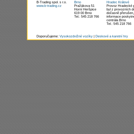
B-Trading spol. s r.o.
Brno
Hradec Králové
www.b-trading.cz
Pražákova 51
Provoz Hradecké 
Horní Heršpice
byl z provozních 
619 00 Brno
dočasně přerušen,
Tel.: 545 218 766
informace poskytn
centrála Brno
Tel.: 545 218 766
Doporučujeme:
Vysokozdvižné vozíky
|
Deskové a karetní hry